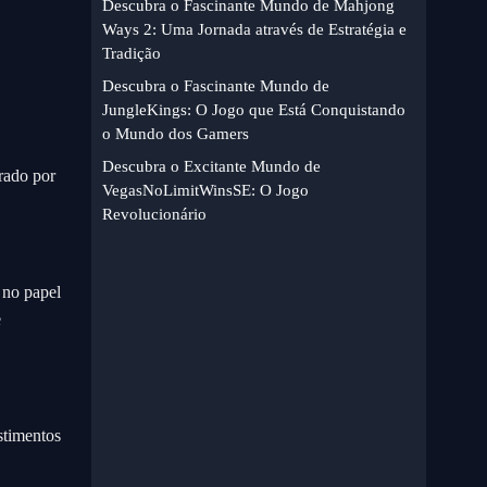
Descubra o Fascinante Mundo de Mahjong
Ways 2: Uma Jornada através de Estratégia e
Tradição
Descubra o Fascinante Mundo de
JungleKings: O Jogo que Está Conquistando
o Mundo dos Gamers
Descubra o Excitante Mundo de
rado por
VegasNoLimitWinsSE: O Jogo
Revolucionário
 no papel
e
stimentos