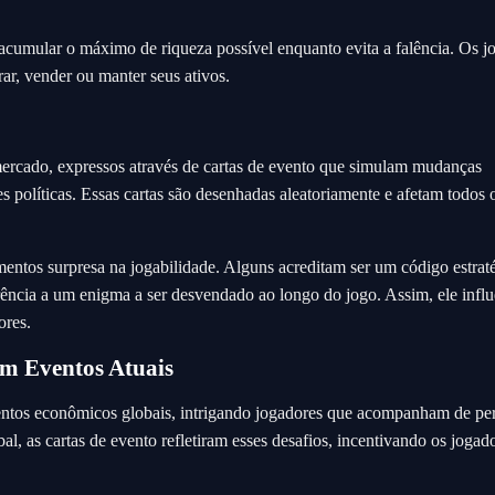
umular o máximo de riqueza possível enquanto evita a falência. Os j
r, vender ou manter seus ativos.
mercado, expressos através de cartas de evento que simulam mudanças
s políticas. Essas cartas são desenhadas aleatoriamente e afetam todos 
entos surpresa na jogabilidade. Alguns acreditam ser um código estrat
ncia a um enigma a ser desvendado ao longo do jogo. Assim, ele influ
ores.
om Eventos Atuais
ntos econômicos globais, intrigando jogadores que acompanham de per
al, as cartas de evento refletiram esses desafios, incentivando os jogad