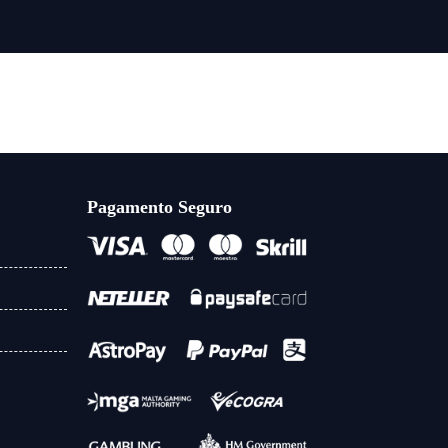
Pagamento Seguro