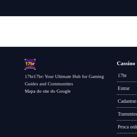
Cassino
17br
17br17br: Your Ultimate Hub for Gaming
Guides and Communities
Entrar
Mapa do site do Google
Cadastrar
Transmiss
Pesca onl