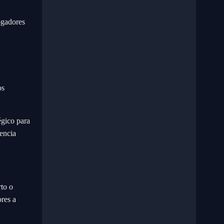
ogadores
os
égico para
encia
to o
ores a