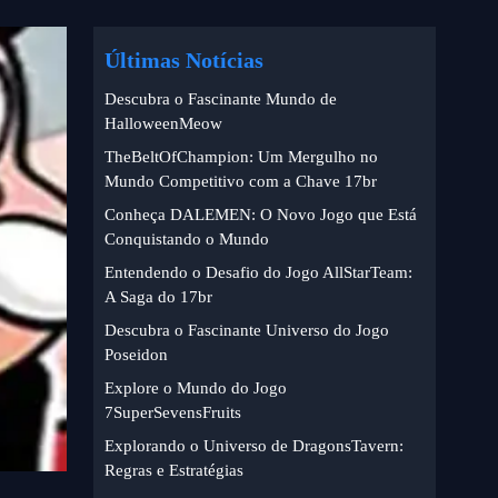
Últimas Notícias
Descubra o Fascinante Mundo de
HalloweenMeow
TheBeltOfChampion: Um Mergulho no
Mundo Competitivo com a Chave 17br
Conheça DALEMEN: O Novo Jogo que Está
Conquistando o Mundo
Entendendo o Desafio do Jogo AllStarTeam:
A Saga do 17br
Descubra o Fascinante Universo do Jogo
Poseidon
Explore o Mundo do Jogo
7SuperSevensFruits
Explorando o Universo de DragonsTavern:
Regras e Estratégias