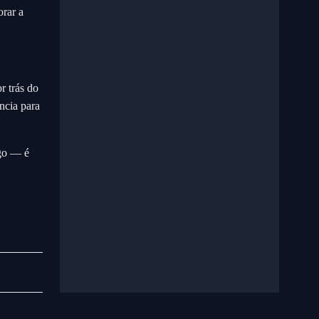
orar a
r trás do
ncia para
ogo — é