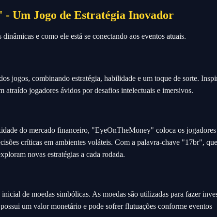
 Um Jogo de Estratégia Inovador
dinâmicas e como ele está se conectando aos eventos atuais.
ogos, combinando estratégia, habilidade e um toque de sorte. Inspi
m atraído jogadores ávidos por desafios intelectuais e imersivos.
exidade do mercado financeiro, "EyeOnTheMoney" coloca os jogadores
ecisões críticas em ambientes voláteis. Com a palavra-chave "17br", qu
exploram novas estratégias a cada rodada.
icial de moedas simbólicas. As moedas são utilizadas para fazer inve
a possui um valor monetário e pode sofrer flutuações conforme eventos