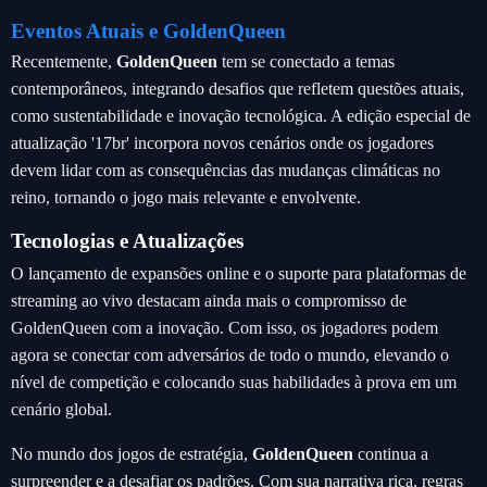
Eventos Atuais e GoldenQueen
Recentemente,
GoldenQueen
tem se conectado a temas
contemporâneos, integrando desafios que refletem questões atuais,
como sustentabilidade e inovação tecnológica. A edição especial de
atualização '17br' incorpora novos cenários onde os jogadores
devem lidar com as consequências das mudanças climáticas no
reino, tornando o jogo mais relevante e envolvente.
Tecnologias e Atualizações
O lançamento de expansões online e o suporte para plataformas de
streaming ao vivo destacam ainda mais o compromisso de
GoldenQueen com a inovação. Com isso, os jogadores podem
agora se conectar com adversários de todo o mundo, elevando o
nível de competição e colocando suas habilidades à prova em um
cenário global.
No mundo dos jogos de estratégia,
GoldenQueen
continua a
surpreender e a desafiar os padrões. Com sua narrativa rica, regras