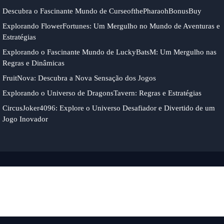
Descubra o Fascinante Mundo de CurseofthePharaohBonusBuy
Explorando FlowerFortunes: Um Mergulho no Mundo de Aventuras e
Estratégias
Explorando o Fascinante Mundo de LuckyBatsM: Um Mergulho nas
Regras e Dinâmicas
FruitNova: Descubra a Nova Sensação dos Jogos
Explorando o Universo de DragonsTavern: Regras e Estratégias
CircusJoker4096: Explore o Universo Desafiador e Divertido de um
Jogo Inovador