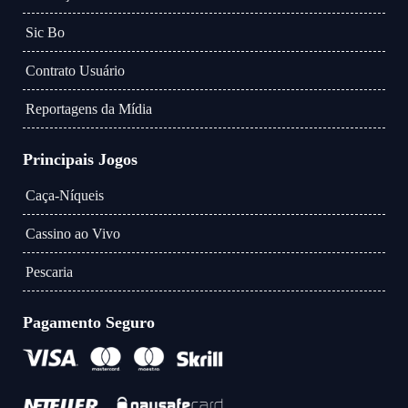
Sic Bo
Contrato Usuário
Reportagens da Mídia
Principais Jogos
Caça-Níqueis
Cassino ao Vivo
Pescaria
Pagamento Seguro