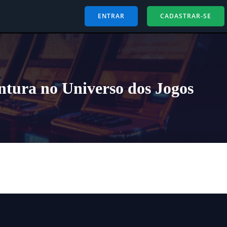
ENTRAR
CADASTRAR-SE
tura no Universo dos Jogos