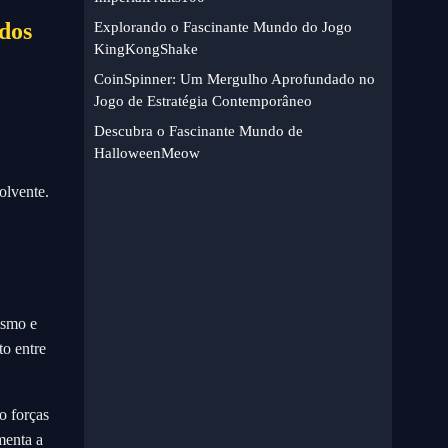
dos
Explorando o Fascinante Mundo do Jogo
KingKongShake
CoinSpinner: Um Mergulho Aprofundado no
Jogo de Estratégia Contemporâneo
Descubra o Fascinante Mundo de
HalloweenMeow
olvente.
ismo e
to entre
o forças
menta a