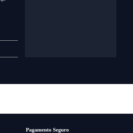
Pagamento Seguro