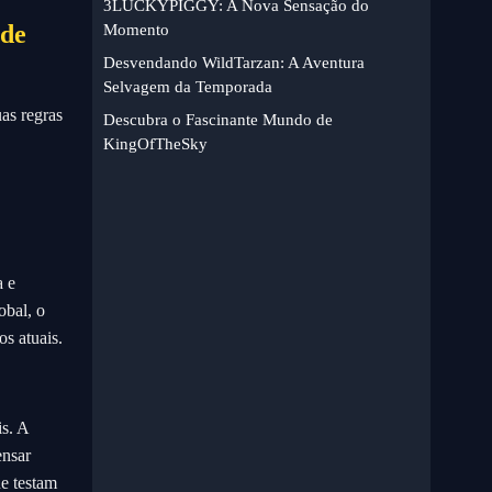
3LUCKYPIGGY: A Nova Sensação do
 de
Momento
Desvendando WildTarzan: A Aventura
Selvagem da Temporada
as regras
Descubra o Fascinante Mundo de
KingOfTheSky
a e
obal, o
s atuais.
s. A
ensar
ue testam