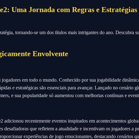
e2: Uma Jornada com Regras e Estratégias
tégia, tornando-se um dos títulos mais intrigantes do ano. Descubra su
gicamente Envolvente
u jogadores em todo o mundo. Conhecido por sua jogabilidade dinâmic
idas e estratégicas são essenciais para avançar. Lançado no cenário gl
amers, e sua popularidade só aumentou com melhorias contínuas e evento
2 adicionou recentemente eventos inspirados em acontecimentos globai
s desafiadoras que refletem a atualidade e incentivam os jogadores a p
proporcionar experiências de jogo emocionantes, destacando cenários q