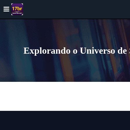
Pular
para
o
conteúdo
Explorando o Universo de