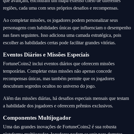
que avançam, encontram um mapa extenso cheio de diferentes
regiões, cada uma com seus próprios desafios e recompensas.
Ao completar missões, os jogadores podem personalizar seus
personagens com habilidades únicas que influenciam o desempenho
nas fases seguintes. Isso adiciona uma camada estratégica, pois
escolher as habilidades certas pode facilitar grandes vitórias.
Eventos Diários e Missões Especiais
FortuneCoins2 inclui eventos diários que oferecem missões
temporárias. Completar estas missões não apenas concede
recompensas únicas, mas também permite que os jogadores
descubram segredos ocultos no universo do jogo.
Além das missões diárias, há desafios especiais mensais que testam
a habilidade dos jogadores e oferecem prêmios exclusivos.
Componentes Multijogador
Uma das grandes inovações de FortuneCoins2 é sua robusta