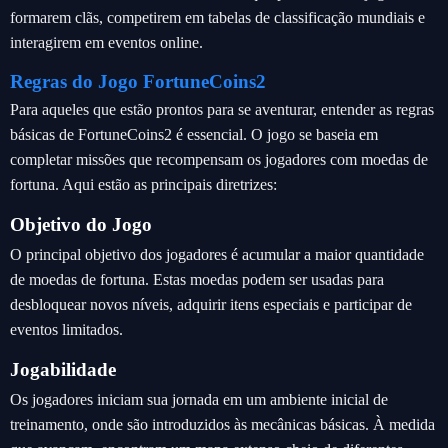
formarem clãs, competirem em tabelas de classificação mundiais e
interagirem em eventos online.
Regras do Jogo FortuneCoins2
Para aqueles que estão prontos para se aventurar, entender as regras
básicas de FortuneCoins2 é essencial. O jogo se baseia em
completar missões que recompensam os jogadores com moedas de
fortuna. Aqui estão as principais diretrizes:
Objetivo do Jogo
O principal objetivo dos jogadores é acumular a maior quantidade
de moedas de fortuna. Estas moedas podem ser usadas para
desbloquear novos níveis, adquirir itens especiais e participar de
eventos limitados.
Jogabilidade
Os jogadores iniciam sua jornada em um ambiente inicial de
treinamento, onde são introduzidos às mecânicas básicas. À medida