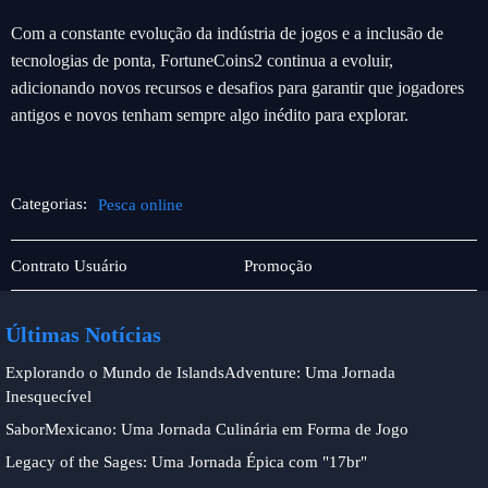
Com a constante evolução da indústria de jogos e a inclusão de
tecnologias de ponta, FortuneCoins2 continua a evoluir,
adicionando novos recursos e desafios para garantir que jogadores
antigos e novos tenham sempre algo inédito para explorar.
Categorias:
Pesca online
Sic
Pesca
Contrato Usuário
Promoção
Bo
online
Últimas Notícias
Explorando o Mundo de IslandsAdventure: Uma Jornada
Inesquecível
SaborMexicano: Uma Jornada Culinária em Forma de Jogo
Legacy of the Sages: Uma Jornada Épica com "17br"