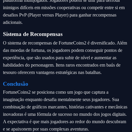
plataforma multijogador. Jogadores podem se unir para derrotar
inimigos difíceis em missões cooperativas ou competir entre si em
desafios PvP (Player versus Player) para ganhar recompensas
adicionais.
Sistema de Recompensas
O sistema de recompensas de FortuneCoins2 é diversificado. Além
das moedas de fortuna, os jogadores podem conseguir pontos de
experiência, que são usados para subir de nível e aumentar as
habilidades do personagem. Itens raros encontrados em baús de
tesouro oferecem vantagens estratégicas nas batalhas.
Conclusão
FortuneCoins2 se posiciona como um jogo que captura a
imaginação enquanto desafia mentalmente seus jogadores. Sua
combinação de gráficos marcantes, histórias cativantes e mecânicas
inovadoras é uma fórmula de sucesso no mundo dos jogos digitais.
A expectativa é que mais jogadores ao redor do mundo descubram
e se apaixonem por suas complexas aventuras.