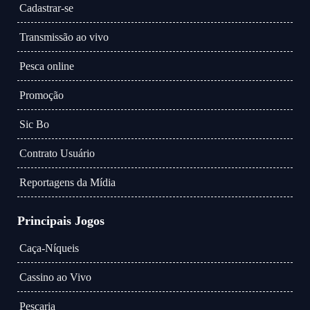
Cadastrar-se
Transmissão ao vivo
Pesca online
Promoção
Sic Bo
Contrato Usuário
Reportagens da Mídia
Principais Jogos
Caça-Níqueis
Cassino ao Vivo
Pescaria