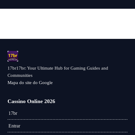
17br17br: Your Ultimate Hub for Gaming Guides and
Communities
Mapa do site do Google
Cassino Online 2026
17br
Entrar